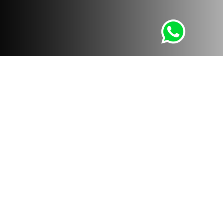
Whatsapp
LÚMICA STUDIO
Con nuestros servicios queremos ayudar a las personas
y empresas a lograr sus objetivos y a que se enfoquen en
sus negocios, encargándonos nosotros de todo lo visual y
de diseño. Desde: Diseño 3D y 360, Realidad Virtual y
Realidad Aumentada. Hasta: Branding Inmobiliario,
Fotografía Arquitectónica y Vuelos con Drone.
contacto@lumica3d.com
PERU
T. +511 480 6188
C. +51 998 435 875
D. Jr. Buenaventura Aguirre 101 of. 414 Barranco