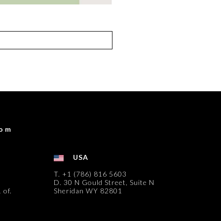
com
USA
T. +1 (786) 816 5603
D. 30 N Gould Street, Suite N
 of.
Sheridan WY 82801