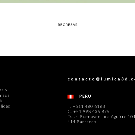
REGRESAR
contacto@lumica3d.
as y
n sus
PERU
de
lidad
T. +511 480 6188
C. +51 998 435 875
D. Jr. Buenaventura Aguirre 101
414 Barranco