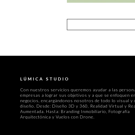
LÚMICA STUDIO
Con nuestros servicios queremos ayudar a las person
empresas a lograr sus objetivos y a que se enfoquen e
negocios, encargándonos nosotros de todo lo visual y 
diseño. Desde: Diseño 3D y 360, Realidad Virtual y Rea
Aumentada. Hasta: Branding Inmobiliario, Fotografía
Arquitectónica y Vuelos con Drone.